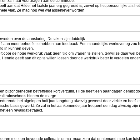
st en zal haar voordragen aan de commissie.
eft aan dat Hilde het laatste jaar erg gegroeid is, zowel op het persoonlijke als het
nele vlak. Ze mag nog wel wat assertiever worden.
tevreden over de aansturing. De taken zijn duidelijk.
eft aan meer behoefte te hebben aan feedback. Een maandelijks werkoverleg zou h
ing in kunnen geven.
ft door de hoge werkdruk vaak geen tijd om vragen te stellen, terwijl ze daar wel b
. Hennie geeft aan dit op te willen lossen door de werkdruk beter te verdelen onde
een bijzonderheden betreffende kort verzuim. Hilde heeft een paar dagen gemist do
valt ruimschoots binnen de marge.
gedurende het afgelopen half jaar langdurig afwezig geweest door ziekte en heeft e
ische basis gewerkt. Ze zal in het aankomende jaar frequent een dag afwezig zijn 
et een revalidatietraject.
oeren met een bevoegde collega is prima, maar zorg dat er niemand mee kan luist