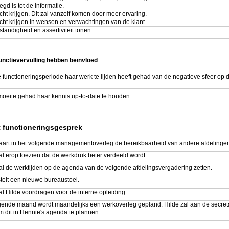
egd is tot de informatie.
cht krijgen. Dit zal vanzelf komen door meer ervaring.
cht krijgen in wensen en verwachtingen van de klant.
standigheid en assertiviteit tonen.
unctievervulling hebben beïnvloed
e functioneringsperiode haar werk te lijden heeft gehad van de negatieve sfeer op 
moeite gehad haar kennis up-to-date te houden.
t functioneringsgesprek
aart in het volgende managementoverleg de bereikbaarheid van andere afdelinge
l erop toezien dat de werkdruk beter verdeeld wordt.
al de werktijden op de agenda van de volgende afdelingsvergadering zetten.
telt een nieuwe bureaustoel.
l Hilde voordragen voor de interne opleiding.
olgende maand wordt maandelijks een werkoverleg gepland. Hilde zal aan de secre
 dit in Hennie's agenda te plannen.