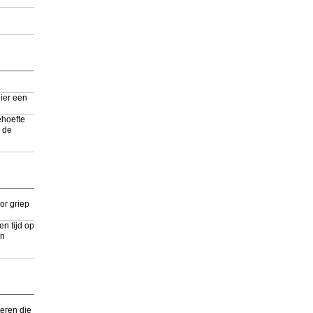
ier een
ehoefte
r de
or griep
en tijd op
in
eren die