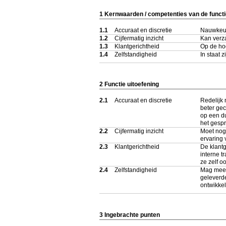
1 Kernwaarden / competenties van de functi
1.1
Accuraat en discretie
Nauwkeur
1.2
Cijfermatig inzicht
Kan verz
1.3
Klantgerichtheid
Op de hoo
1.4
Zelfstandigheid
In staat 
2 Functie uitoefening
2.1
Accuraat en discretie
Redelijk
beter ge
op een d
het gespr
2.2
Cijfermatig inzicht
Moet nog 
ervaring
2.3
Klantgerichtheid
De klantg
interne t
ze zelf o
2.4
Zelfstandigheid
Mag meer 
geleverde
ontwikkel
3 Ingebrachte punten