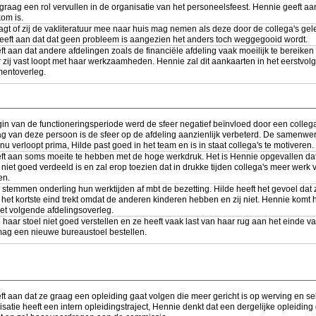
 graag een rol vervullen in de organisatie van het personeelsfeest. Hennie geeft aan
om is.
agt of zij de vakliteratuur mee naar huis mag nemen als deze door de collega's gel
eeft aan dat dat geen probleem is aangezien het anders toch weggegooid wordt.
ft aan dat andere afdelingen zoals de financiële afdeling vaak moeilijk te bereiken 
zij vast loopt met haar werkzaamheden. Hennie zal dit aankaarten in het eerstvol
entoverleg.
gin van de functioneringsperiode werd de sfeer negatief beïnvloed door een colleg
ag van deze persoon is de sfeer op de afdeling aanzienlijk verbeterd. De samenwe
 nu verloopt prima, Hilde past goed in het team en is in staat collega's te motiveren.
eft aan soms moeite te hebben met de hoge werkdruk. Het is Hennie opgevallen da
niet goed verdeeld is en zal erop toezien dat in drukke tijden collega's meer werk 
en.
 stemmen onderling hun werktijden af mbt de bezetting. Hilde heeft het gevoel dat z
het kortste eind trekt omdat de anderen kinderen hebben en zij niet. Hennie komt 
het volgende afdelingsoverleg.
 haar stoel niet goed verstellen en ze heeft vaak last van haar rug aan het einde v
mag een nieuwe bureaustoel bestellen.
ft aan dat ze graag een opleiding gaat volgen die meer gericht is op werving en sel
satie heeft een intern opleidingstraject, Hennie denkt dat een dergelijke opleiding