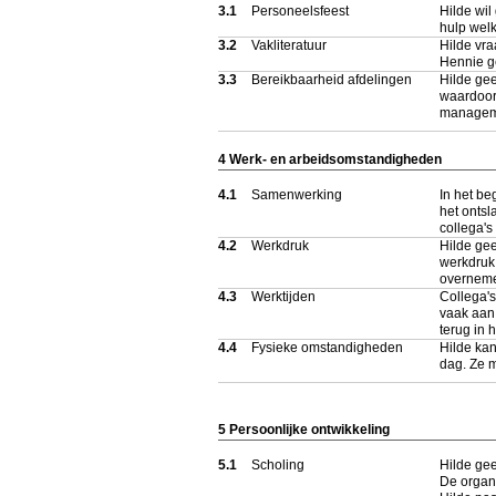
3.1
Personeelsfeest
Hilde wil
hulp welk
3.2
Vakliteratuur
Hilde vra
Hennie g
3.3
Bereikbaarheid afdelingen
Hilde gee
waardoor 
managem
4 Werk- en arbeidsomstandigheden
4.1
Samenwerking
In het be
het ontsl
collega's
4.2
Werkdruk
Hilde ge
werkdruk 
overnem
4.3
Werktijden
Collega's
vaak aan 
terug in 
4.4
Fysieke omstandigheden
Hilde kan
dag. Ze 
5 Persoonlijke ontwikkeling
5.1
Scholing
Hilde gee
De organi