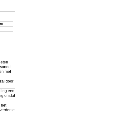
en.
oeten
rsoneel
en met
 zal door
eling een
ning omdat
 het
verder te