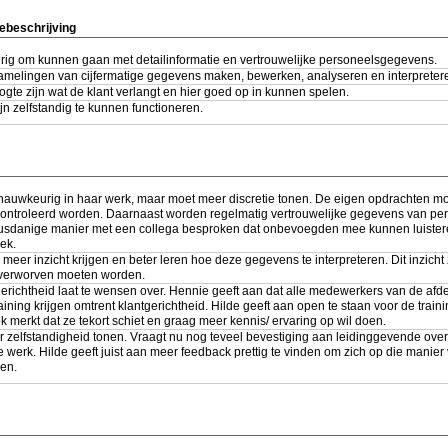
ebeschrijving
ig om kunnen gaan met detailinformatie en vertrouwelijke personeelsgegevens.
amelingen van cijfermatige gegevens maken, bewerken, analyseren en interpreter
gte zijn wat de klant verlangt en hier goed op in kunnen spelen.
zijn zelfstandig te kunnen functioneren.
 nauwkeurig in haar werk, maar moet meer discretie tonen. De eigen opdrachten m
controleerd worden. Daarnaast worden regelmatig vertrouwelijke gegevens van pe
usdanige manier met een collega besproken dat onbevoegden mee kunnen luister
ek.
meer inzicht krijgen en beter leren hoe deze gegevens te interpreteren. Dit inzicht
 verworven moeten worden.
erichtheid laat te wensen over. Hennie geeft aan dat alle medewerkers van de afd
raining krijgen omtrent klantgerichtheid. Hilde geeft aan open te staan voor de trai
ok merkt dat ze tekort schiet en graag meer kennis/ ervaring op wil doen.
zelfstandigheid tonen. Vraagt nu nog teveel bevestiging aan leidinggevende over
 werk. Hilde geeft juist aan meer feedback prettig te vinden om zich op die manier 
en.