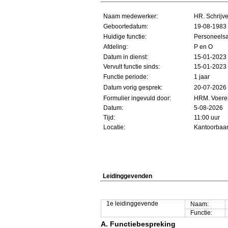
Naam medewerker:
HR. Schrijve
Geboortedatum:
19-08-1983
Huidige functie:
Personeelsa
Afdeling:
P en O
Datum in dienst:
15-01-
2023
Vervult functie sinds:
15-01-
2023
Functie periode:
1 jaar
Datum vorig gesprek:
20-
07-2026
Formulier ingevuld door:
HRM. Voere
Datum:
5-08-2026
Tijd:
11:00 uur
Locatie:
Kantoorbaa
Leidinggevenden
1e leidinggevende
Naam:
Functie:
A. Functiebespreking