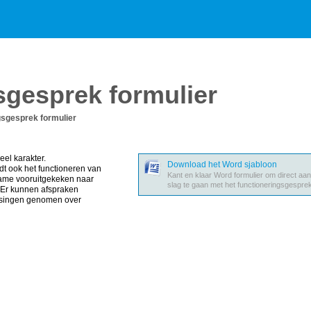
sgesprek formulier
gsgesprek formulier
el karakter.
Download het Word sjabloon
t ook het functioneren van
Kant en klaar Word formulier om direct aa
name vooruitgekeken naar
slag te gaan met het functioneringsgespre
. Er kunnen afspraken
ssingen genomen over