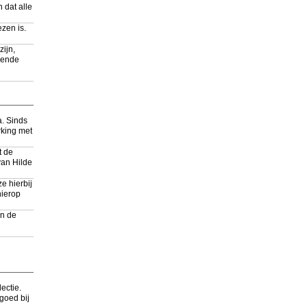
 dat alle
ezen is.
zijn,
gende
a. Sinds
rking met
t de
van Hilde
e hierbij
hierop
an de
ectie.
 goed bij