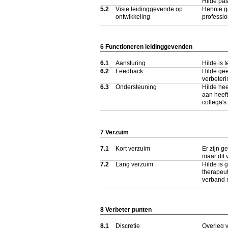
Hilde pa
5.2
Visie leidinggevende op
Hennie ge
ontwikkeling
professio
6 Functioneren leidinggevenden
6.1
Aansturing
Hilde is 
6.2
Feedback
Hilde ge
verbeter
6.3
Ondersteuning
Hilde hee
aan heeft
collega's.
7 Verzuim
7.1
Kort verzuim
Er zijn g
maar dit 
7.2
Lang verzuim
Hilde is 
therapeut
verband m
8 Verbeter punten
8.1
Discretie
Overleg v