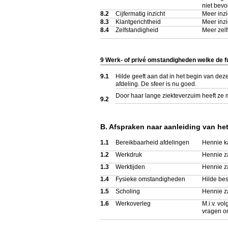
niet bevo
8.2
Cijfermatig inzicht
Meer inzi
8.3
Klantgerichtheid
Meer inzi
8.4
Zelfstandigheid
Meer zelf
9 Werk- of privé omstandigheden welke de f
9.1
Hilde geeft aan dat in het begin van dez
afdeling. De sfeer is nu goed.
Door haar lange ziekteverzuim heeft ze 
9.2
B. Afspraken naar aanleiding van he
1.1
Bereikbaarheid afdelingen
Hennie k
1.2
Werkdruk
Hennie za
1.3
Werktijden
Hennie z
1.4
Fysieke omstandigheden
Hilde bes
1.5
Scholing
Hennie za
1.6
Werkoverleg
M.i.v. v
vragen om