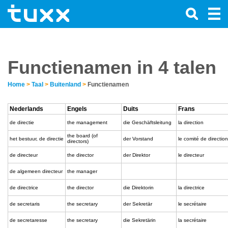
Functienamen in 4 talen
Home
>
Taal
>
Buitenland
>
Functienamen
Nederlands
Engels
Duits
Frans
de directie
the management
die Geschäftsleitung
la direction
the board (of
het bestuur, de directie
der Vorstand
le comité de direction
directors)
de directeur
the director
der Direktor
le directeur
de algemeen directeur
the manager
de directrice
the director
die Direktorin
la directrice
de secretaris
the secretary
der Sekretär
le secrétaire
de secretaresse
the secretary
die Sekretärin
la secrétaire