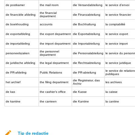
de postkamer
the mail room
die Versandabteilung
le service d'envoi
the financial
de financiële afdeling
die Finanzabteilung
le service financier
department
de boekhouding
accounts
die Buchhaltung
la comptabilité
de exportafdeling
the export department
die Exportabteilung
le service export
de importafdeling
the import department
die Importabteilung
le service import
the personnel
personeelszaken
die Personalabteilung
le service du personn
department
de juridische afdeling
the legal department
die Rechtsabteilung
le service juridique
le service de relation
de PR-afdeling
Public Relations
die PR-abteilung
publiques
die Registratur, das
het archief
the filing department
les archives
Archiv
de kas
the cashier's office
die Kasse
la caisse
de kantine
the canteen
die Kantine
la cantine
Tip de redactie