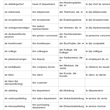
der Abteilungsleiter,
de afdelingschef
head of department
le (la) chef de service
die -in
de telefoniste
the telephonist
der Telefonist, die -in
le (la) téléphoniste
de receptioniste
the receptionist
die Empfangsdame
le (la) réceptionniste
the (sales)
de vertegenwoordiger
der Vertreter, die -in
le (la) réprésentant(e
representative
de desbetreffende
der Sachbearbeiter,
the person concerned
la personne concern
persoon
die -in
de boekhouder
the bookkeeper
der Buchhalter, die -in
le (la) comptable
der Kollege, die
de collega
the colleague
le (la) collègue
Kollegin
der Stellvertreter, die -
de plaatsvervanger
the deputy
le remplaçant (la -e)
in
der Werkarzt, die
de bedrijfsarts
the company doctor
le médecin du travail
-ärztin
der Kunde, die
de klant
the client
le client, la cliente
Kundin
de klant (bij
the customer
dienstverlening)
de afdeling
the department
die Abteilung
le département
de verkoopafdeling
the sales department
die Verkaufsabteilung
le service de vente
the purchasing
de inkoopafdeling
die Einkaufsabteilung
le service d'achat
department