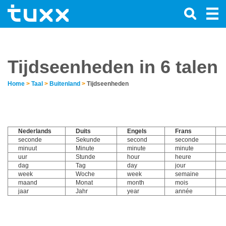
Tijdseenheden in 6 talen
Home
>
Taal
>
Buitenland
>
Tijdseenheden
Nederlands
Duits
Engels
Frans
seconde
Sekunde
second
seconde
minuut
Minute
minute
minute
uur
Stunde
hour
heure
dag
Tag
day
jour
week
Woche
week
semaine
maand
Monat
month
mois
jaar
Jahr
year
année