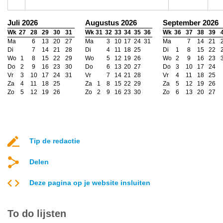
Juli 2026
Augustus 2026
September 2026
Wk
27
28
29
30
31
Wk
31
32
33
34
35
36
Wk
36
37
38
39
Ma
6
13
20
27
Ma
3
10
17
24
31
Ma
7
14
21
Di
7
14
21
28
Di
4
11
18
25
Di
1
8
15
22
Wo
1
8
15
22
29
Wo
5
12
19
26
Wo
2
9
16
23
Do
2
9
16
23
30
Do
6
13
20
27
Do
3
10
17
24
Vr
3
10
17
24
31
Vr
7
14
21
28
Vr
4
11
18
25
Za
4
11
18
25
Za
1
8
15
22
29
Za
5
12
19
26
Zo
5
12
19
26
Zo
2
9
16
23
30
Zo
6
13
20
27
Tip de redactie
Delen
Deze pagina op je website insluiten
To do lijsten