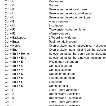
Ctrl + H
Vervangen
Ctrl + G
Ga naar
Ctrl + B
Geselecteerde tekst vet maken
Ctrl + I
Geselecteerde tekst cursief maken
Ctrl + U
Geselecteerde tekst onderlijnen
Ctrl + E
Alinea centreren
Ctrl + M
Inspringen
Ctrl + F1
Taakvenster verbergen/tonen
Ctrl + F2
Afdrukvoorbeeld
Ctrl + Backspace
1 Woord verwijderen
Ctrl + Enter
Paginaeinde invoegen
Ctrl + Home
Overschakelen naar het begin van het docu
Ctrl + End
Overschakelen naar het eind van het docum
Ctrl + Shift + Home
Selecteren tot aan het begin van het docum
Ctrl + Shift + End
Selecteren tot aan het eind van het documen
Ctrl + Shift + E
Wijzigingen bijhouden
Ctrl + Shift + C
Opmaak kopieren
Ctrl + Shift + V
Opmaak plakken
Ctrl + Shift + D
Dubbel onderstrepen
Ctrl + Shift + M
Inspringen opheffen
Ctrl + Shift + F
Lettertype
Ctrl + Shift + S
Opmaakprofiel
Ctrl + [
Letter 1 punt verkleinen
Ctrl + 2
Regelafstand 2 instellen
Ctrl + 5
Regelafstand 1,5 instellen
Ctrl + ]
Letter 1 punt vergroten