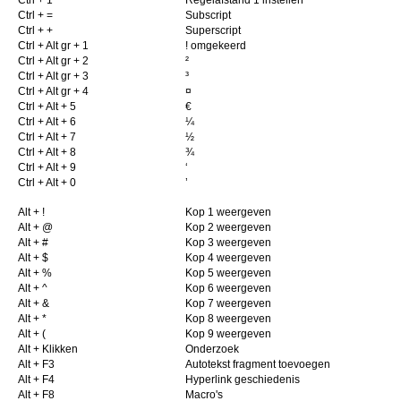
Ctrl + 1
Regelafstand 1 instellen
Ctrl + =
Subscript
Ctrl + +
Superscript
Ctrl + Alt gr + 1
! omgekeerd
Ctrl + Alt gr + 2
²
Ctrl + Alt gr + 3
³
Ctrl + Alt gr + 4
¤
Ctrl + Alt + 5
€
Ctrl + Alt + 6
¼
Ctrl + Alt + 7
½
Ctrl + Alt + 8
¾
Ctrl + Alt + 9
‘
Ctrl + Alt + 0
’
Alt + !
Kop 1 weergeven
Alt + @
Kop 2 weergeven
Alt + #
Kop 3 weergeven
Alt + $
Kop 4 weergeven
Alt + %
Kop 5 weergeven
Alt + ^
Kop 6 weergeven
Alt + &
Kop 7 weergeven
Alt + *
Kop 8 weergeven
Alt + (
Kop 9 weergeven
Alt + Klikken
Onderzoek
Alt + F3
Autotekst fragment toevoegen
Alt + F4
Hyperlink geschiedenis
Alt + F8
Macro's