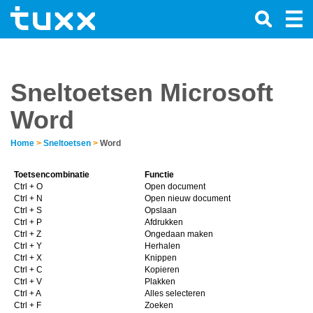
Sneltoetsen Microsoft
Word
Home
>
Sneltoetsen
>
Word
Toetsencombinatie
Functie
Ctrl + O
Open document
Ctrl + N
Open nieuw document
Ctrl + S
Opslaan
Ctrl + P
Afdrukken
Ctrl + Z
Ongedaan maken
Ctrl + Y
Herhalen
Ctrl + X
Knippen
Ctrl + C
Kopieren
Ctrl + V
Plakken
Ctrl + A
Alles selecteren
Ctrl + F
Zoeken