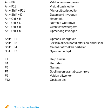
Alt + F9
Veldcodes weergeven
Alt + F11
Visiual basic editor
Alt + Shift + F11
Microsoft script editor
Alt + Shift + D
Datumveld invoegen
Alt + Ctrl + H
Hyperlink
Alt + Ctrl + G
Normale weergave
Alt + Ctrl + B
Overzichts weergave
Alt + Ctrl + M
Opmerking invoegen
Shift + F1
Opmaak weergeven
Shift + F3
Tekst in alleen hoofdletters en andersom
Shift + F4
Ga naar of zoeken herhalen
Shift + F7
Synoniemenlijst
F1
Help functie
F4
Herhalen
F5
Ga naar
F7
Spelling en gramaticacontrole
F9
Velden bijwerken
F12
Opslaan als
Tip de redactie