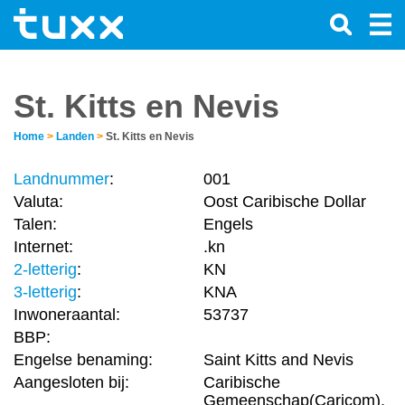
St. Kitts en Nevis
Home
>
Landen
>
St. Kitts en Nevis
Landnummer
:
001
Valuta:
Oost Caribische Dollar
Talen:
Engels
Internet:
.kn
2-letterig
:
KN
3-letterig
:
KNA
Inwoneraantal:
53737
BBP:
Engelse benaming:
Saint Kitts and Nevis
Aangesloten bij:
Caribische
Gemeenschap(Caricom),