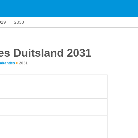
029
2030
es Duitsland 2031
akanties
>
2031