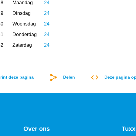
28
Maandag
24
29
Dinsdag
24
30
Woensdag
24
31
Donderdag
24
32
Zaterdag
24
rint deze pagina
Delen
Deze pagina op
Over ons
Tuxx 