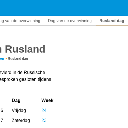
ag van de overwinning
Dag van de overwinning
Rusland dag
n Rusland
gen
>
Rusland dag
vierd in de Russische
esproken gesloten tijdens
Dag
Week
26
Vrijdag
24
27
Zaterdag
23