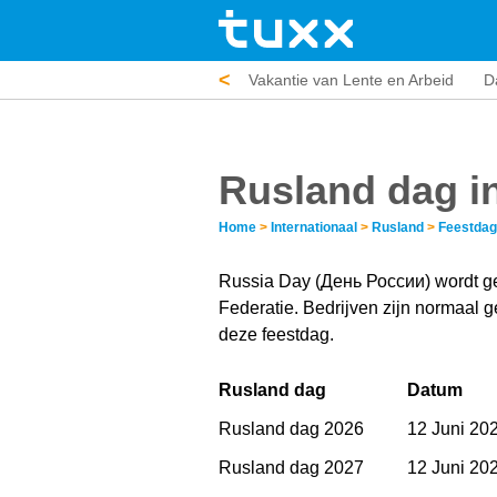
<
uwendag
Dag van de arbeid
Vakantie van Lente en Arbeid
D
Rusland dag i
Home
>
Internationaal
>
Rusland
>
Feestda
Russia Day (День России) wordt ge
Federatie. Bedrijven zijn normaal g
deze feestdag.
Rusland dag
Datum
Rusland dag 2026
12 Juni 20
Rusland dag 2027
12 Juni 20