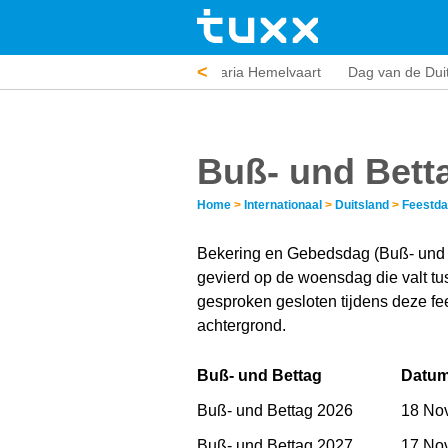
<
ksterdag
Sacramentsdag
Maria Hemelvaart
Dag van de Dui
Buß- und Betta
Home
>
Internationaal
>
Duitsland
>
Feestd
Bekering en Gebedsdag (Buß- und Be
gevierd op de woensdag die valt tu
gesproken gesloten tijdens deze fe
achtergrond.
Buß- und Bettag
Datu
Buß- und Bettag 2026
18 No
Buß- und Bettag 2027
17 No