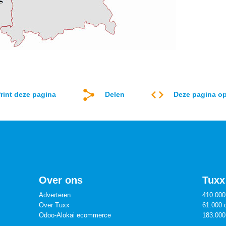
rint deze pagina
Delen
Deze pagina op
Over ons
Tuxx 
Adverteren
410.000
Over Tuxx
61.000 
Odoo-Alokai ecommerce
183.000