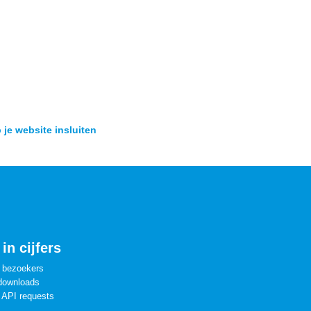
 je website insluiten
in cijfers
 bezoekers
downloads
 API requests